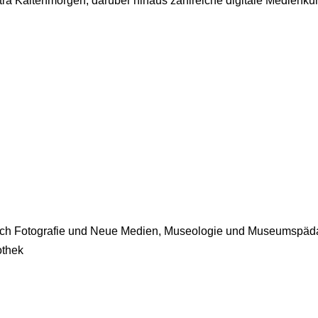
ra Kaltenmorgen, darüber hinaus zahlreiche digitale Medienku
lich Fotografie und Neue Medien, Museologie und Museumspäda
othek