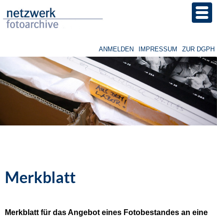
Direkt
zum
Inhalt
ANMELDEN
IMPRESSUM
ZUR DGPH
Benutzermenü
Image
Merkblatt
Merkblatt für das Angebot eines Fotobestandes an eine